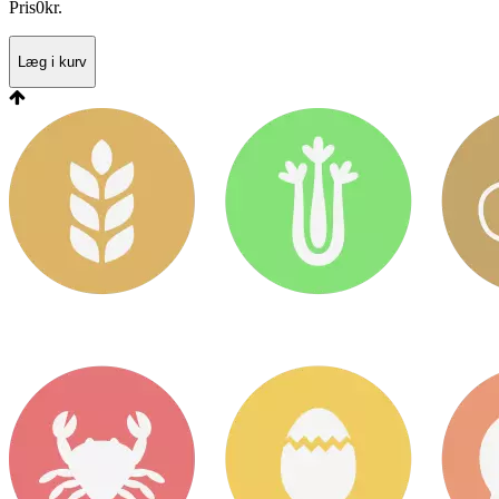
Pris
0
kr.
Læg i kurv