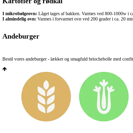
Kartofler og rødkål
I mikrobølgeovn:
Låget tages af bakken. Varmes ved 800-1000w i ca
I almindelig ovn:
Varmes i forvarmet ovn ved 200 grader i ca. 20 min. 
Andeburger
Bestil vores andeburger - lækker og smagfuld briochebolle med confite