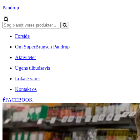
Pandrup
Forside
Om SuperBrugsen Pandrup
Aktiviteter
Ugens tilbudsavis
Lokale varer
Kontakt os
FACEBOOK