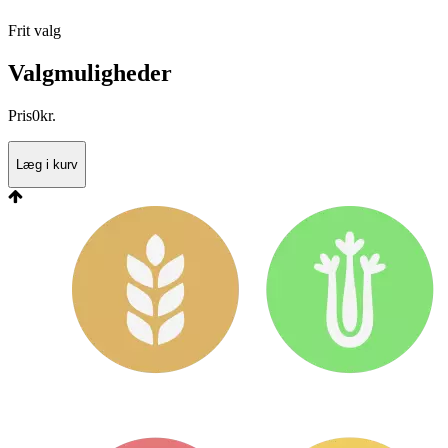
Frit valg
Valgmuligheder
Pris
0
kr.
Læg i kurv