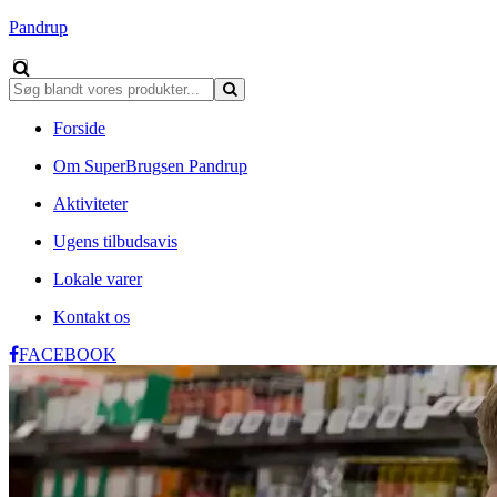
Pandrup
Forside
Om SuperBrugsen Pandrup
Aktiviteter
Ugens tilbudsavis
Lokale varer
Kontakt os
FACEBOOK