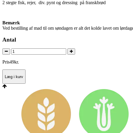
2 stegte fisk, rejer, div. pynt og dressing på franskbrød
Bemærk
Ved bestilling af mad til om søndagen er alt det kolde lavet om lørdag
Antal
Pris
49
kr.
Læg i kurv