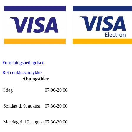
Forretningsbetingelser
Ret cookie-samtykke
Åbningstider
I dag
0
7
:
0
0
-
20
:
0
0
Søndag d. 9. august
0
7
:
30
-
20
:
0
0
Mandag d. 10. august
0
7
:
30
-
20
:
0
0